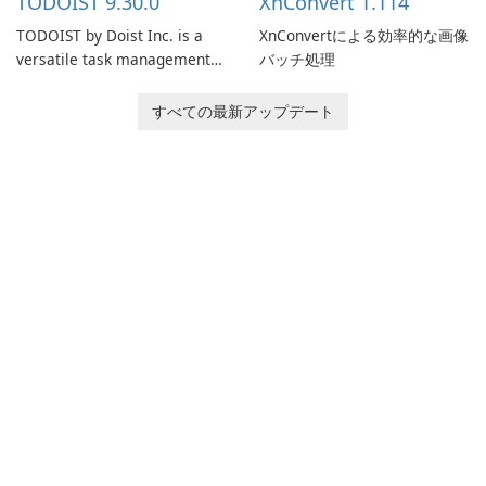
TODOIST 9.30.0
XnConvert 1.114
TODOIST by Doist Inc. is a
XnConvertによる効率的な画像
versatile task management
バッチ処理
tool designed to help
individuals and teams
すべての最新アップデート
organize their work and
increase productivity.